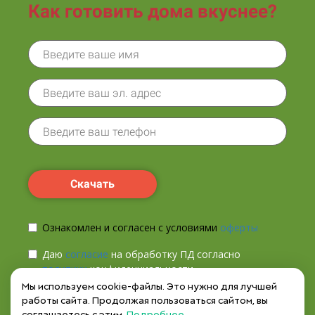
Как готовить дома вкуснее?
Скачать
Ознакомлен и согласен с условиями
оферты
Даю
согласие
на обработку ПД согласно
политики
конфиденциальности
Мы используем cookie-файлы. Это нужно для лучшей
Даю согласие на получение
рекламных и
работы сайта. Продолжая пользоваться сайтом, вы
информационных рассылок
(вы в любой момент
соглашаетесь с этим.
Подробнее