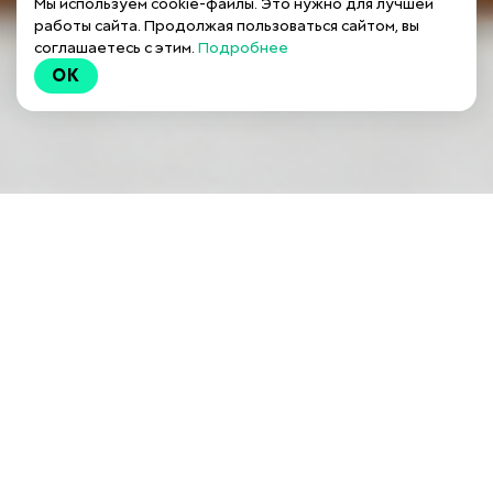
Мы используем cookie-файлы. Это нужно для лучшей
работы сайта. Продолжая пользоваться сайтом, вы
соглашаетесь с этим.
Подробнее
OK
Ссылка на это место страницы:
#program
Что вы получите от курса?
🔸 приготовите вкуснейшие завтрак, обед, ужин;
🔸 по проверенным рецептам от шефа;
🔸 из доступных продуктов;
🔸 поймете, что такое конструктор блюд;
🔸 побалуете близких новыми вкусными блюдами.
Программа курса